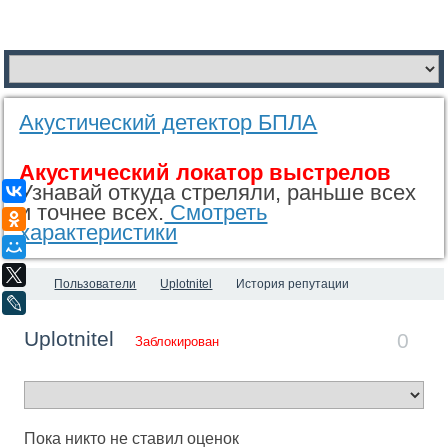
Акустический детектор БПЛА
Акустический локатор выстрелов
Узнавай откуда стреляли, раньше всех
ВКонтакте
и точнее всех.
Смотреть
Одноклассники
характеристики
Мой Мир
X
Пользователи
Uplotnitel
История репутации
LiveJournal
Uplotnitel
0
Заблокирован
Пока никто не ставил оценок