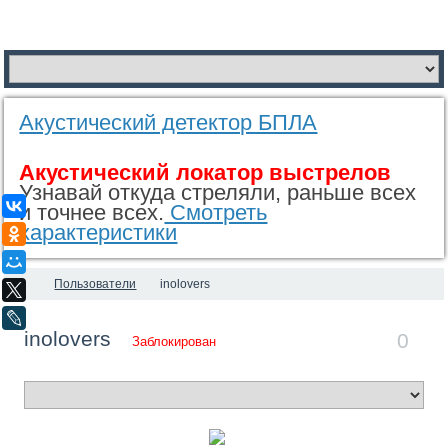
Акустический детектор БПЛА
Акустический локатор выстрелов
Узнавай откуда стреляли, раньше всех
ВКонтакте
и точнее всех.
Смотреть
характеристики
Одноклассники
Мой Мир
Пользователи
inolovers
X
LiveJournal
inolovers
0
Заблокирован