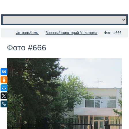
Фотоальбомы
Военный санаторий Молоковка
Фото #666
Фото #666
ВКонтакте
Одноклассники
Мой Мир
X
LiveJournal