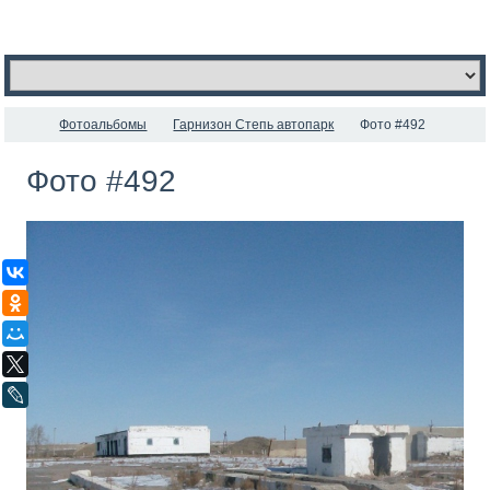
Фотоальбомы
Гарнизон Степь автопарк
Фото #492
Фото #492
ВКонтакте
Одноклассники
Мой Мир
X
LiveJournal