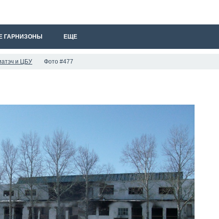
Е ГАРНИЗОНЫ
ЕЩЕ
иатэч и ЦБУ
Фото #477