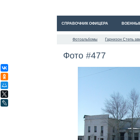
СПРАВОЧНИК ОФИЦЕРА
ВОЕННЫ
Фотоальбомы
Гарнизон Степь ав
Фото #477
ВКонтакте
Одноклассники
Мой Мир
X
LiveJournal