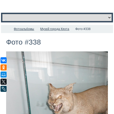
Фотоальбомы
Музей города Кяхта
Фото #338
Фото #338
ВКонтакте
Одноклассники
Мой Мир
X
LiveJournal