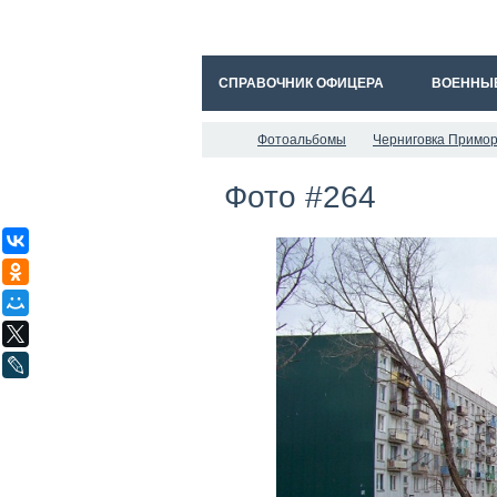
СПРАВОЧНИК ОФИЦЕРА
ВОЕННЫ
Фотоальбомы
Черниговка Примор
Фото #264
ВКонтакте
Одноклассники
Мой Мир
X
LiveJournal