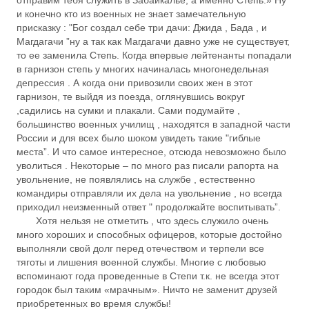
отправим тебя служить в Забайкалье, а именно Степь.» Ну
и конечно кто из военных не знает замечательную
присказку : "Бог создал себе три дачи: Джида , Бада , и
Магдагачи ”ну а так как Магдагачи давно уже не существует,
то ее заменила Степь. Когда впервые лейтенанты попадали
в гарнизон степь у многих начиналась многонедельная
депрессия . А когда они привозили своих жен в этот
гарнизон, те выйдя из поезда, оглянувшись вокруг
,садились на сумки и плакали. Сами подумайте ,
большинство военных училищ , находятся в западной части
России и для всех было шоком увидеть такие "гиблые
места”. И что самое интересное, отсюда невозможно было
уволиться . Некоторые – по много раз писали рапорта на
увольнение, не появлялись на службе , естественно
командиры отправляли их дела на увольнение , но всегда
приходил неизменный ответ " продолжайте воспитывать”.
Хотя нельзя не отметить , что здесь служило очень
много хороших и способных офицеров, которые достойно
выполняли свой долг перед отечеством и терпели все
тяготы и лишения военной службы. Многие с любовью
вспоминают года проведенные в Степи т.к. не всегда этот
городок был таким «мрачным». Ничто не заменит друзей
приобретенных во время службы!