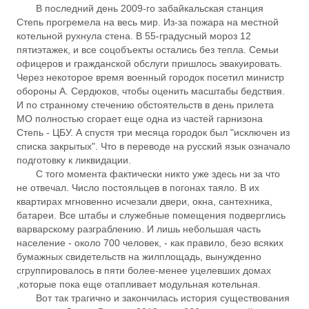
В последний день 2009-го забайкальская станция
Степь прогремела на весь мир. Из-за пожара на местной
котельной рухнула стена. В 55-градусный мороз 12
пятиэтажек, и все соцобъекты остались без тепла. Семьи
офицеров и гражданской обслуги пришлось эвакуировать.
Через некоторое время военный городок посетил министр
обороны А. Сердюков, чтобы оценить масштабы бедствия.
И по странному стечению обстоятельств в день прилета
МО полностью сгорает еще одна из частей гарнизона
Степь - ЦБУ. А спустя три месяца городок был "исключен из
списка закрытых". Что в переводе на русский язык означало
подготовку к ликвидации.
С того момента фактически никто уже здесь ни за что
не отвечал. Число постояльцев в погонах таяло. В их
квартирах мгновенно исчезали двери, окна, сантехника,
батареи. Все штабы и служебные помещения подверглись
варварскому разграблению. И лишь небольшая часть
население - около 700 человек, - как правило, безо всяких
бумажных свидетельств на жилплощадь, вынужденно
сгруппировалось в пяти более-менее уцелевших домах
,которые пока еще отапливает модульная котельная.
Вот так трагично и закончилась история существования