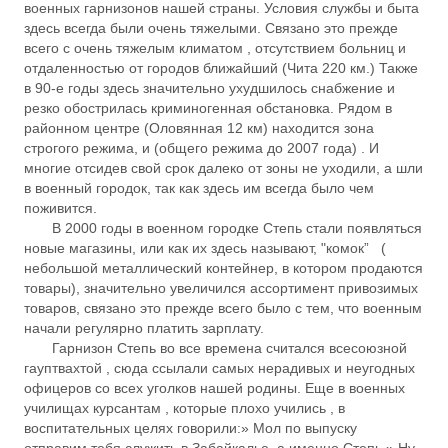
военных гарнизонов нашей страны. Условия службы и быта
здесь всегда были очень тяжелыми. Связано это прежде
всего с очень тяжелым климатом , отсутствием больниц и
отдаленностью от городов ближайший (Чита 220 км.) Также
в 90-е годы здесь значительно ухудшилось снабжение и
резко обострилась криминогенная обстановка. Рядом в
районном центре (Оловянная 12 км) находится зона
строгого режима, и (общего режима до 2007 года) . И
многие отсидев свой срок далеко от зоны не уходили, а шли
в военный городок, так как здесь им всегда было чем
поживится.
В 2000 годы в военном городке Степь стали появляться
новые магазины, или как их здесь называют, "комок” (
небольшой металлический контейнер, в котором продаются
товары), значительно увеличился ассортимент привозимых
товаров, связано это прежде всего было с тем, что военным
начали регулярно платить зарплату.
Гарнизон Степь во все времена считался всесоюзной
гауптвахтой , сюда ссылали самых нерадивых и неугодных
офицеров со всех уголков нашей родины. Еще в военных
училищах курсантам , которые плохо учились , в
воспитательных целях говорили:» Мол по выпуску