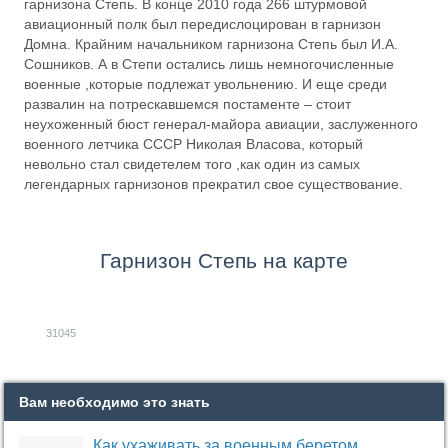
гарнизона Степь. В конце 2010 года 266 штурмовой
авиационный полк был передислоцирован в гарнизон
Домна. Крайним начальником гарнизона Степь был И.А.
Сошников. А в Степи остались лишь немногочисленные
военные ,которые подлежат увольнению. И еще среди
развалин на потрескавшемся постаменте – стоит
неухоженный бюст генерал-майора авиации, заслуженного
военного летчика СССР Николая Власова, который
невольно стал свидетелем того ,как один из самых
легендарных гарнизонов прекратил свое существование.
Гарнизон Степь на карте
31045
Вам необходимо это знать
Как ухаживать за военным беретом