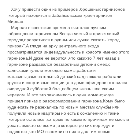
Хочу привести один из примеров ,брошеных гарнизонов
,который находится в Забайкальском крае-гарнизон
Мирная.
Мирная в советские времена считался лучшим
,образцовым гарнизоном.Всегда чистый и приветливый
городок,превратился в руины-или лучше сказать "город
призрак".А глядя на арку центрального входа
просматривается индевидуальность и красота именно этого
гарнизона.И даже не верится ,что какихто 7 лет назад в
гарнизоне раздавался беззаботный детский смех,с
калясками гуляли молодые мамы,работали
магазины,замечательный детский сад,в школе работали
кружки и спортивные секции ,а в доме офицеров готовился
очередной субботний бал ,вобщем жизнь шла своим
чередом .И все это закончилось в один момент,когда
пришел приказ о разформировании гарнизона.Кому было
куда ехать те разехались по новым местам службы или
получили новые квартиры но есть к сожалению и такие
,которые остались ,которые по какимто причинам не смогли
уехать вместе со всеми ,и которые до сих пор ждут и
надеются ,что МО вспомнит о них и даст им новые