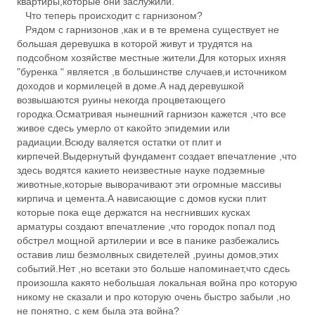
квартиры,которые они заслужили.
Что теперь происходит с гарнизоном?
Рядом с гарнизонов ,как и в те времена существует не
большая деревушка в которой живут и трудятся на
подсобном хозяйстве местные жители.Для которых ихняя
"буренка " является ,в большинстве случаев,и источником
доходов и кормилецей в доме.А над деревушкой
возвышаются руины некогда процветающего
городка.Осматривая нынешний гарнизон кажется ,что все
живое сдесь умерло от какойто эпидемии или
радиации.Всюду валяется остатки от плит и
кирпечей.Выдернутый фундамент создает впечатление ,что
здесь водятся какието неизвестные науке подземные
животные,которые выворачивают эти огромные массивы
кирпича и цемента.А нависающие с домов куски плит
которые пока еще держатся на несгнивших кусках
арматуры создают впечатление ,что городок попал под
обстрел мощной артилерии и все в панике разбежались
оставив лиш безмолвных свидетелей ,руины домов,этих
событий.Нет ,но всетаки это больше напоминает,что сдесь
произошла какято небольшая локальная война про которую
никому не сказали и про которую очень быстро забыли ,но
не понятно, с кем была эта война?