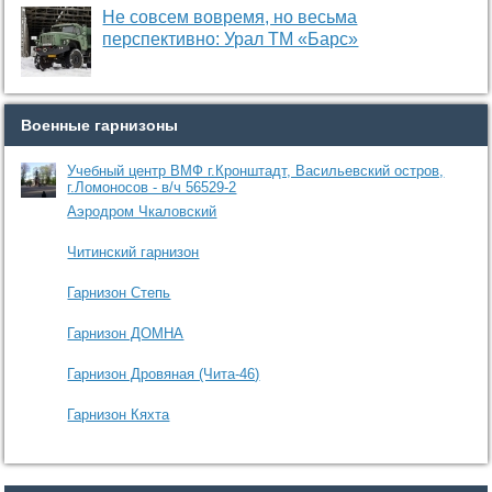
Не совсем вовремя, но весьма
перспективно: Урал ТМ «Барс»
Военные гарнизоны
Учебный центр ВМФ г.Кронштадт, Васильевский остров,
г.Ломоносов - в/ч 56529-2
Аэродром Чкаловский
Читинский гарнизон
Гарнизон Степь
Гарнизон ДОМНА
Гарнизон Дровяная (Чита-46)
Гарнизон Кяхта