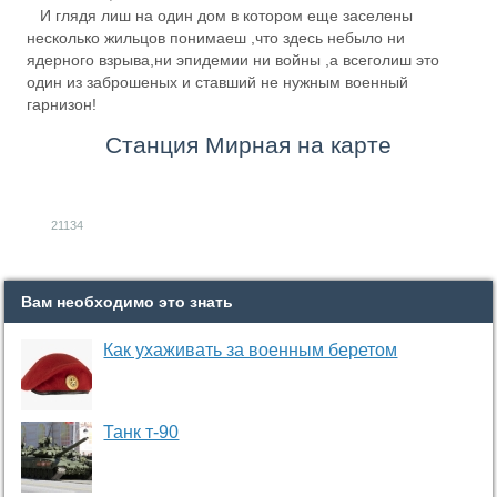
И глядя лиш на один дом в котором еще заселены
несколько жильцов понимаеш ,что здесь небыло ни
ядерного взрыва,ни эпидемии ни войны ,а всеголиш это
один из заброшеных и ставший не нужным военный
гарнизон!
Станция Мирная на карте
21134
Вам необходимо это знать
Как ухаживать за военным беретом
Танк т-90