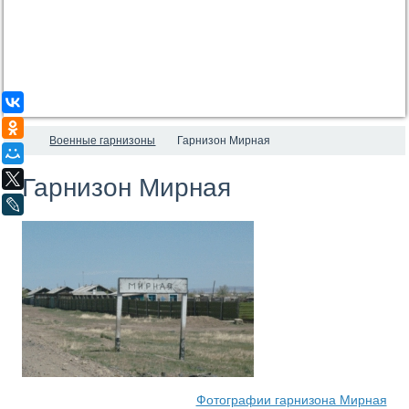
ВКонтакте
Одноклассники
Военные гарнизоны
Гарнизон Мирная
Мой Мир
X
Гарнизон Мирная
LiveJournal
Фотографии гарнизона Мирная