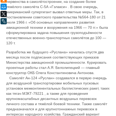
первенства в самолётостроении, на создание более
тяжёлого самолёта С-5А «Гэлакси» . В свою очередь,
Мой Мир
американский супергигант вызвал ответные меры. Так, в
X
поста­новлении советского правительства №564-180 от 21
LiveJournal
июля 1966 г. «Об основ­ных направлениях развития
авиацион­ной техники и вооружения на 1966 — 70 гг.» была
сформулирована задача повышения грузоподъёмности
отече­ственных военно-транспортных само­лётов до 100 —
120 т.
Разработка же будущего «Руслана» началась спустя два
месяца после подписания соответ­ствующих приказов
Министерства авиационной промышленности. Курировать
проектные работы стал А.Я. Белолипецкий — главный
конструктор ОКБ Олега Константиновича Антонова.
Самолёт Ан-124 «Руслан» создавался в первую очередь
для воздушной транспортировки мобильных пусковых
установок межконтинентальных баллистических ракет, таких
как тягач МЗКТ-79221 , а также для проведения
крупномасштабных десантных воздушных перевозок
личного состава и тяжёлой боевой техники. Также самолёт
предназначался и для крупнотоннажных перевозок в
интересах народного хозяйства. Гражданский вариант