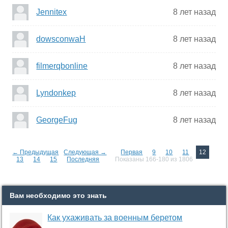
Jennitex
8 лет назад
dowsconwaH
8 лет назад
filmerqbonline
8 лет назад
Lyndonkep
8 лет назад
GeorgeFug
8 лет назад
← Предыдущая
Следующая →
Первая
9
10
11
12
13
14
15
Последняя
Показаны 166-180 из 1806
Вам необходимо это знать
Как ухаживать за военным беретом