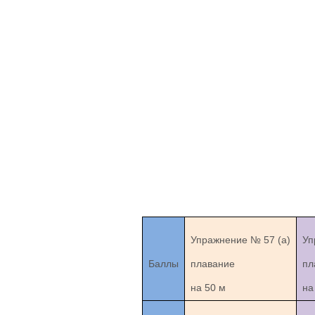
Упражнение № 57 (а)
Уп
Баллы
плавание
пл
на 50 м
на