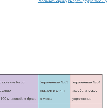
Рассчитать оценку
Выбрать другую таблицу
ражнение № 58
Упражнение №63
Упражнение №64
авание
прыжки в длину
акробатическое
 100 м способом брасс
с места
упражнение