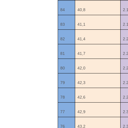
84
40,8
2.
83
41,1
2.
82
41,4
2.
81
41,7
2.
80
42,0
2.
79
42,3
2.
78
42,6
2.
77
42,9
2.
76
43,2
2.