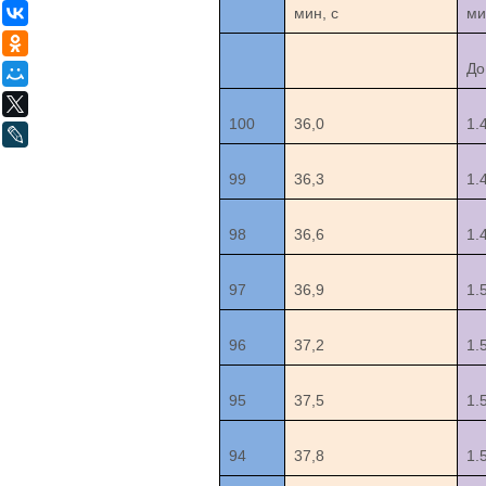
ВКонтакте
мин, с
ми
Одноклассники
До
Мой Мир
X
100
36,0
1.
LiveJournal
99
36,3
1.
98
36,6
1.
97
36,9
1.
96
37,2
1.
95
37,5
1.
94
37,8
1.