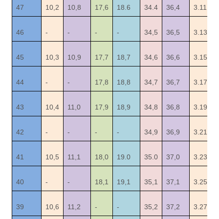
47
10,2
10,8
17,6
18.6
34.4
36,4
3.11
46
-
-
-
-
34,5
36,5
3.13
45
10,3
10,9
17,7
18,7
34,6
36,6
3.15
44
-
-
17,8
18,8
34,7
36,7
3.17
43
10,4
11,0
17,9
18,9
34,8
36,8
3.19
42
-
-
-
-
34,9
36,9
3.21
41
10,5
11,1
18,0
19.0
35.0
37,0
3.23
40
-
-
18,1
19,1
35,1
37,1
3.25
39
10,6
11,2
-
-
35,2
37,2
3.27