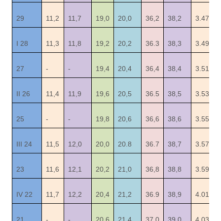
29
11,2
11,7
19,0
20,0
36,2
38,2
3.47
I 28
11,3
11,8
19,2
20,2
36.3
38,3
3.49
27
-
-
19,4
20,4
36,4
38,4
3.51
II 26
11,4
11,9
19,6
20,5
36.5
38,5
3.53
25
-
-
19,8
20,6
36,6
38,6
3.55
III 24
11,5
12,0
20,0
20.8
36.7
38,7
3.57
23
11,6
12,1
20,2
21,0
36,8
38,8
3.59
IV 22
11,7
12,2
20,4
21,2
36.9
38,9
4.01
21
-
-
20,6
21,4
37,0
39,0
4.03