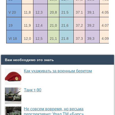
V 20
11,8
12,3
20,8
21.5
37.1
39,1
4.05
19
11,9
12,4
21,0
21,6
37,2
39,2
4.07
VI 18
12,0
12,5
21,1
21.8
37.3
39,3
4.09
Вам необходимо это знать
Как ухаживать за военным беретом
Танк т-90
Не совсем вовремя, но весьма
перспективно: Урал ТМ «Барс»