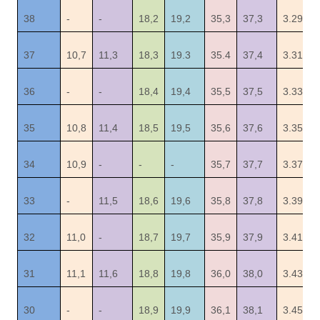
38
-
-
18,2
19,2
35,3
37,3
3.29
37
10,7
11,3
18,3
19.3
35.4
37,4
3.31
36
-
-
18,4
19,4
35,5
37,5
3.33
35
10,8
11,4
18,5
19,5
35,6
37,6
3.35
34
10,9
-
-
-
35,7
37,7
3.37
33
-
11,5
18,6
19,6
35,8
37,8
3.39
32
11,0
-
18,7
19,7
35,9
37,9
3.41
31
11,1
11,6
18,8
19,8
36,0
38,0
3.43
30
-
-
18,9
19,9
36,1
38,1
3.45