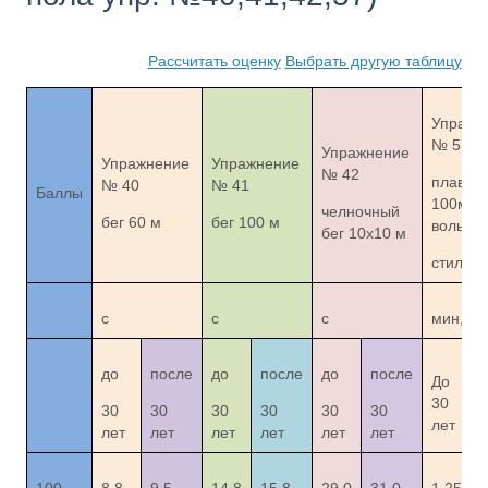
Рассчитать оценку
Выбрать другую таблицу
Упражн
№ 57
Упражнение
Упражнение
Упражнение
№ 42
плаван
№ 40
№ 41
Баллы
100м
челночный
бег 60 м
бег 100 м
вольны
бег 10х10 м
стилем
с
с
с
мин, с
до
после
до
после
до
после
До
30
30
30
30
30
30
30
лет
лет
лет
лет
лет
лет
лет