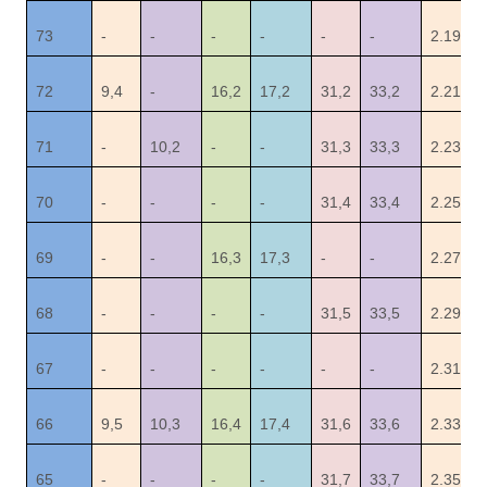
73
-
-
-
-
-
-
2.19
72
9,4
-
16,2
17,2
31,2
33,2
2.21
71
-
10,2
-
-
31,3
33,3
2.23
70
-
-
-
-
31,4
33,4
2.25
69
-
-
16,3
17,3
-
-
2.27
68
-
-
-
-
31,5
33,5
2.29
67
-
-
-
-
-
-
2.31
66
9,5
10,3
16,4
17,4
31,6
33,6
2.33
65
-
-
-
-
31,7
33,7
2.35