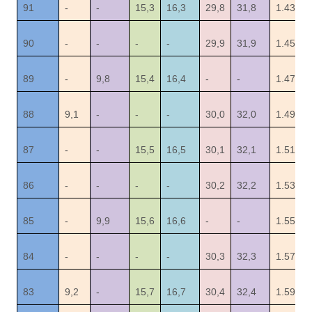
91
-
-
15,3
16,3
29,8
31,8
1.43
90
-
-
-
-
29,9
31,9
1.45
89
-
9,8
15,4
16,4
-
-
1.47
88
9,1
-
-
-
30,0
32,0
1.49
87
-
-
15,5
16,5
30,1
32,1
1.51
86
-
-
-
-
30,2
32,2
1.53
85
-
9,9
15,6
16,6
-
-
1.55
84
-
-
-
-
30,3
32,3
1.57
83
9,2
-
15,7
16,7
30,4
32,4
1.59