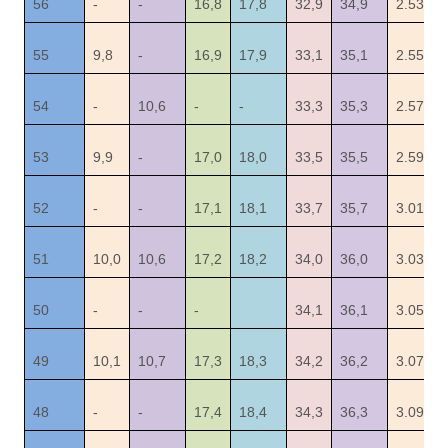
56
-
-
16,8
17,8
32,9
34,9
2.53
55
9,8
-
16,9
17,9
33,1
35,1
2.55
54
-
10,6
-
-
33,3
35,3
2.57
53
9,9
-
17,0
18,0
33,5
35,5
2.59
52
-
-
17,1
18,1
33,7
35,7
3.01
51
10,0
10,6
17,2
18,2
34,0
36,0
3.03
50
-
-
-
34,1
36,1
3.05
49
10,1
10,7
17,3
18,3
34,2
36,2
3.07
48
-
-
17,4
18,4
34,3
36,3
3.09