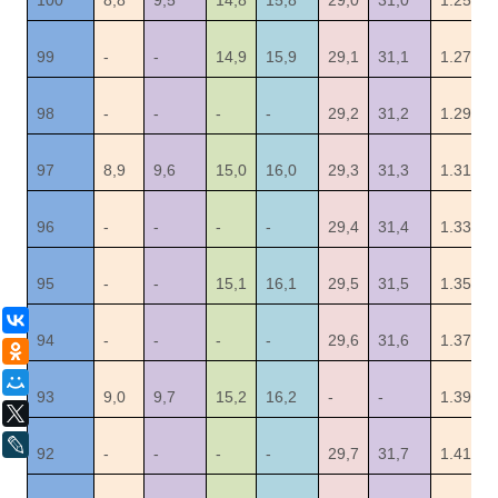
100
8,8
9,5
14,8
15,8
29,0
31,0
1.25
99
-
-
14,9
15,9
29,1
31,1
1.27
98
-
-
-
-
29,2
31,2
1.29
97
8,9
9,6
15,0
16,0
29,3
31,3
1.31
96
-
-
-
-
29,4
31,4
1.33
95
-
-
15,1
16,1
29,5
31,5
1.35
ВКонтакте
94
-
-
-
-
29,6
31,6
1.37
Одноклассники
Мой Мир
93
9,0
9,7
15,2
16,2
-
-
1.39
X
LiveJournal
92
-
-
-
-
29,7
31,7
1.41