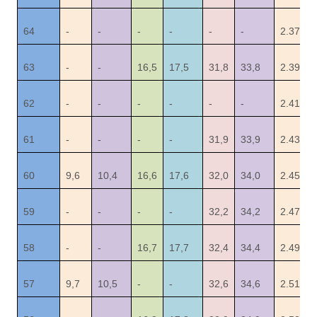
64
-
-
-
-
-
-
2.37
63
-
-
16,5
17,5
31,8
33,8
2.39
62
-
-
-
-
-
-
2.41
61
-
-
-
-
31,9
33,9
2.43
60
9,6
10,4
16,6
17,6
32,0
34,0
2.45
59
-
-
-
-
32,2
34,2
2.47
58
-
-
16,7
17,7
32,4
34,4
2.49
57
9,7
10,5
-
-
32,6
34,6
2.51