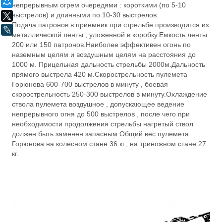
Мой Мир
непрерывным огрем очередями : короткими (по 5-10
выстрелов) и длинными по 10-30 выстрелов.
X
Подача патронов в приемник при стрельбе производится из
LiveJournal
металлической ленты , уложенной в коробку.Емкость ленты
200 или 150 патронов.Наиболее эффективен огонь по
наземным целям и воздушным целям на расстояния до
1000 м. Прицельная дальность стрельбы 2000м.Дальность
прямого выстрела 420 м.Скорострельность пулемета
Горюнова 600-700 выстрелов в минуту , боевая
скорострельность 250-300 выстрелов в минуту.Охлаждение
ствола пулемета воздушное , допускающее ведение
непрерывного огня до 500 выстрелов , после чего при
необходимости продолжения стрельбы нагретый ствол
должен быть заменен запасным.Общий вес пулемета
Горюнова на колесном стане 36 кг., на триножном стане 27
кг.