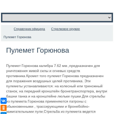
Справочник офицера
Стрелковое оружие
Пулемет Горюнова
Пулемет Горюнова
Пулемет Горюнова калибра 7.62 мм.,предназначен для
уничтожения живой силы и огневых средств
противника.Кромет того пулемет Горюнова предназначен
для поражения воздушных целей противника. Эти
пулеметы устанавливаются: на колесный или триножный
станок, на передний кронштейн бронетранспортера, внутри
башни танка и на кронштейне люльки пушки.Для стрельбы
ВКонтакте
из пулемета Горюнова применяются патроны с
обыкновенными , трассирующими и бронебойно-
Одноклассники
зажигательными пули.Стрельба из пулемета ведется