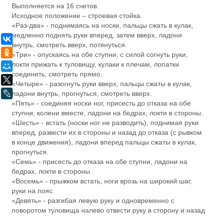
Выполняется на 16 счетов.
Исходное положение – строевая стойка.
«Раз-два» - поднимаясь на носки, пальцы сжать в кулак,
медленно поднять руки вперед, затем вверх, ладони
ВКонтакте
внутрь, смотреть вверх, потянуться.
Одноклассники
«Три» - опускаясь на обе ступни, с силой согнуть руки,
локти прижать к туловищу, кулаки к плечам, лопатки
Мой Мир
соединить, смотреть прямо.
X
«Четыре» - разогнуть руки вверх, пальцы сжаты в кулак,
LiveJournal
ладони внутрь, прогнуться, смотреть вверх.
«Пять» - соединяя носки ног, присесть до отказа на обе
ступни, колени вместе, ладони на бедрах, локти в стороны.
«Шесть» - встать (носки ног не разводить), поднимая руки
вперед, развести их в стороны и назад до отказа (с рывком
в конце движения), ладони вперед пальцы сжаты в кулак,
прогнуться.
«Семь» - присесть до отказа на обе ступни, ладони на
бедрах, локти в стороны.
«Восемь» - прыжком встать, ноги врозь на широкий шаг,
руки на пояс.
«Девять» - разгибая левую руку и одновременно с
поворотом туловища налево отвести руку в сторону и назад