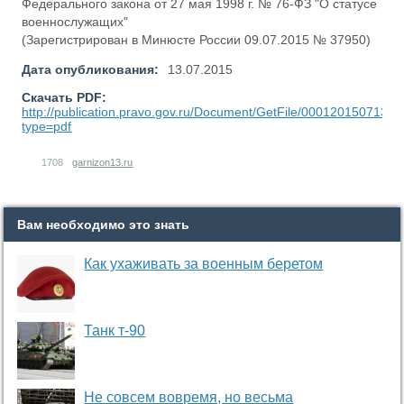
Федерального закона от 27 мая 1998 г. № 76-ФЗ "О статусе
военнослужащих"
(Зарегистрирован в Минюсте России 09.07.2015 № 37950)
Дата опубликования:
13.07.2015
Скачать PDF:
http://publication.pravo.gov.ru/Document/GetFile/0001201507130
type=pdf
1708
garnizon13.ru
Вам необходимо это знать
Как ухаживать за военным беретом
Танк т-90
Не совсем вовремя, но весьма