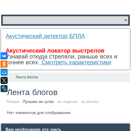
Акустический детектор БПЛА
Акустический локатор выстрелов
Узнавай откуда стреляли, раньше всех и
ВКонтакте
точнее всех.
Смотреть характеристики
Одноклассники
Мой Мир
Лента блогов
X
LiveJournal
Лента блогов
Новые
Лучшие за сутки
за неделю
за месяц
Нет элементов для отображения
Вам необходимо это знать