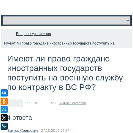
Вопросы участников
Имеют ли право граждане иностранных государств поступить на
военную службу по контракту в ВС РФ?
Имеют ли право граждане
иностранных государств
поступить на военную службу
по контракту в ВС РФ?
ВКонтакте
Одноклассники
—
27.10.2019
2325
Виктор Сергеевич
Мой Мир
4 ответа
X
LiveJournal
Виктор Сергеевич
27.10.2019
14:34
#