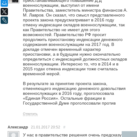
приостанавливающего повышение Д Д
Мой Мир
военнослужащим, выступил от имени
Правительства, заместитель министра финансов А.
X
М. Лавров. Он сказал, что смысл представленного
проекта закона предусматривает в 2016 году
LiveJournal
отмену индексации окладов военнослужащим, так
как Правительство не имеет для этого
возможностей. Правительство РФ просит
продолжить приостановку индексации денежного
содержания военнослужащим на 2017 год. В
докладе отмечен временный характер
приостановки, а в будущем нужно окончательно
определиться с индексацией должностных окладов
военнослужащим. Интересно то, что в 2014 и в
2015 годах отмена индексации тоже считалась
временной мерой.
В результате за принятие проекта закона,
отменяющего индексацию денежного довольствия
военнослужащих в 2016 году, проголосовала
«Единая Россия». Остальные фракции в
Государственной Думе проголосовали против
Ответить
Александр
21.01.2017
20:52
#
У нас в правительстве решения очень предсказумы.