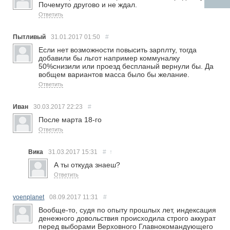
Почемуто другово и не ждал.
Ответить
Пытливый
31.01.2017
01:50
#
Если нет возможности повысить зарплту, тогда
добавили бы льгот например коммуналку
50%снизили или проезд беспланый вернули бы. Да
вобщем вариантов масса было бы желание.
Ответить
Иван
30.03.2017
22:23
#
После марта 18-го
Ответить
Вика
31.03.2017
15:31
#
↑
А ты откуда знаеш?
Ответить
voenplanet
08.09.2017
11:31
#
Вообще-то, судя по опыту прошлых лет, индексация
денежного довольствия происходила строго аккурат
перед выборами Верховного Главнокомандующего