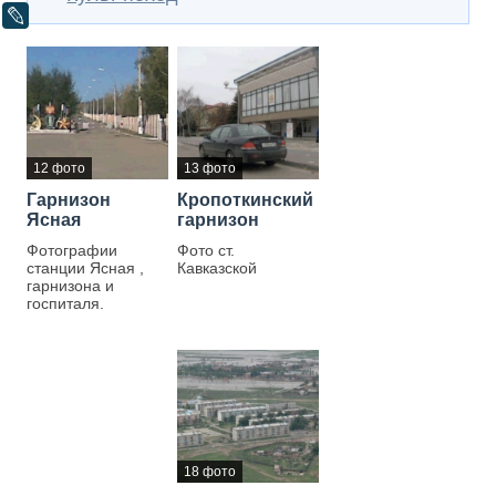
LiveJournal
12 фото
13 фото
Гарнизон
Кропоткинский
Ясная
гарнизон
Фотографии
Фото ст.
станции Ясная ,
Кавказской
гарнизона и
госпиталя.
18 фото