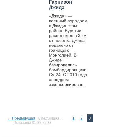
Гарнизон
Джида
«Джида́» —
военный аэродром
в Джидинском
районе Бурятии,
расположен в 3 км
от посёлка Джида
недалеко от
границы с
Монголией. В
Джиде
базировались
бомбардировщики
Су-24. С 2010 года
аэродром
законсервирован.
← Предыдущая
Следующая →
1
2
3
Показаны 31-33 из 33