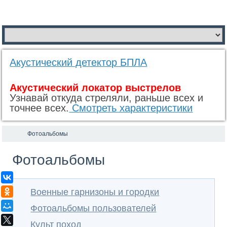
Акустический детектор БПЛА
Акустический локатор выстрелов
Узнавай откуда стреляли, раньше всех и
точнее всех.
Смотреть характеристики
Фотоальбомы
Фотоальбомы
RS
ВКонтакте
Военные гарнизоны и городки
Одноклассники
Мой Мир
Фотоальбомы пользователей
X
Культ поход