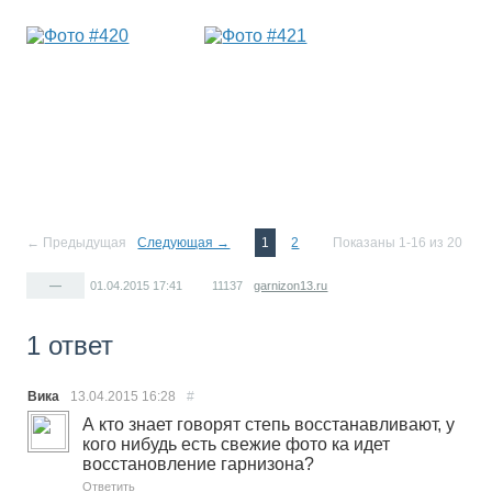
← Предыдущая
Следующая →
1
2
Показаны 1-16 из 20
—
01.04.2015
17:41
11137
garnizon13.ru
1 ответ
Вика
13.04.2015
16:28
#
А кто знает говорят степь восстанавливают, у
кого нибудь есть свежие фото ка идет
восстановление гарнизона?
Ответить