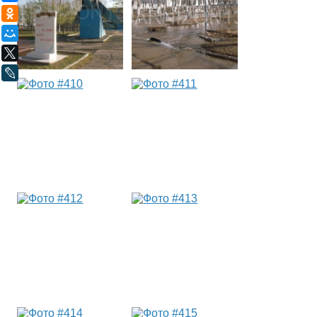
Одноклассники
Мой Мир
X
LiveJournal