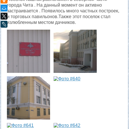
города Чита . На данный момент он активно
Мой Мир
застраивается . Появилось много частных построек,
X
и торговых павильонов.Также этот поселок стал
излюбленным местом дачников.
LiveJournal