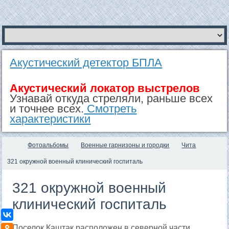
Акустический детектор БПЛА
Акустический локатор выстрелов
Узнавай откуда стреляли, раньше всех
и точнее всех.
Смотреть
характеристики
Фотоальбомы
Военные гарнизоны и городки
Чита
321 окружной военный клинический госпиталь
321 окружной военный
клинический госпиталь
ВКонтакте
Поселок Каштак расположен в северной части
Одноклассники