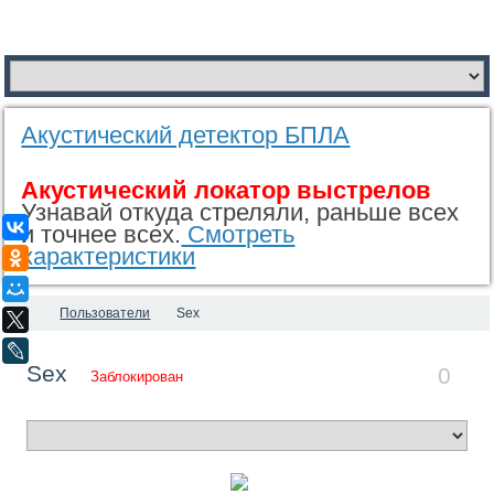
Акустический детектор БПЛА
Акустический локатор выстрелов
Узнавай откуда стреляли, раньше всех
ВКонтакте
и точнее всех.
Смотреть
характеристики
Одноклассники
Мой Мир
Пользователи
Sex
X
LiveJournal
Sex
0
Заблокирован