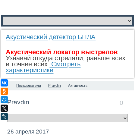
Акустический детектор БПЛА
Акустический локатор выстрелов
Узнавай откуда стреляли, раньше всех
и точнее всех.
Смотреть
характеристики
ВКонтакте
Пользователи
Pravdin
Активность
Одноклассники
Мой Мир
Pravdin
0
X
LiveJournal
26 апреля 2017