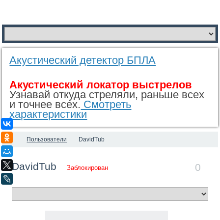
Акустический детектор БПЛА
Акустический локатор выстрелов
Узнавай откуда стреляли, раньше всех
и точнее всех.
Смотреть
характеристики
ВКонтакте
Одноклассники
Пользователи
DavidTub
Мой Мир
DavidTub
X
0
Заблокирован
LiveJournal