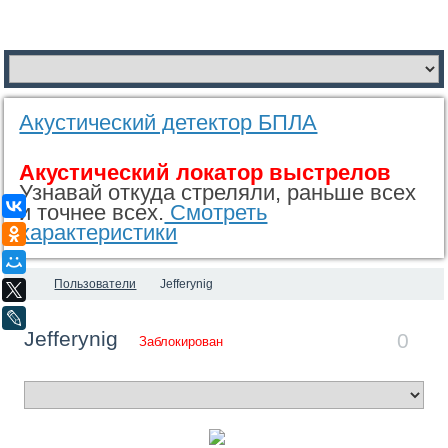
Акустический детектор БПЛА
Акустический локатор выстрелов
Узнавай откуда стреляли, раньше всех
ВКонтакте
и точнее всех.
Смотреть
характеристики
Одноклассники
Мой Мир
Пользователи
Jefferynig
X
LiveJournal
Jefferynig
0
Заблокирован