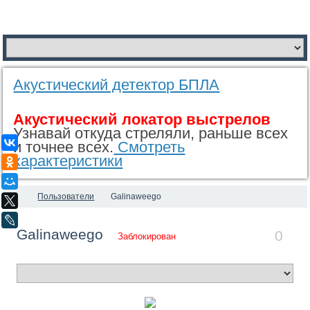
Акустический детектор БПЛА
Акустический локатор выстрелов
Узнавай откуда стреляли, раньше всех
ВКонтакте
и точнее всех.
Смотреть
характеристики
Одноклассники
Мой Мир
Пользователи
Galinaweego
X
LiveJournal
Galinaweego
0
Заблокирован