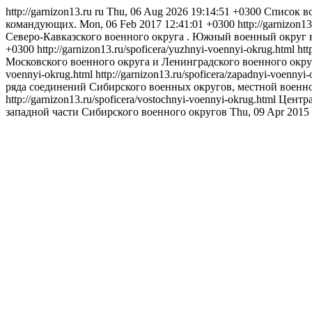
http://garnizon13.ru
ru
Thu, 06 Aug 2026 19:14:51 +0300
Список в
командующих.
Mon, 06 Feb 2017 12:41:01 +0300
http://garnizon1
Северо-Кавказского военного округа . Южный военный округ 
+0300
http://garnizon13.ru/spoficera/yuzhnyi-voennyi-okrug.html
htt
Московского военного округа и Ленинградского военного окру
voennyi-okrug.html
http://garnizon13.ru/spoficera/zapadnyi-voennyi
ряда соединений Сибирского военных округов, местной военно
http://garnizon13.ru/spoficera/vostochnyi-voennyi-okrug.html
Центра
западной части Сибирского военного округов
Thu, 09 Apr 2015