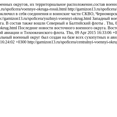
оенных округов, их территориальное расположение,состав воен
3.ru/spoficera/voennye-okruga-rossii.html
http://garnizon13.ru/spoficer
включил в себя соединения и воинские части СКВО, Черноморс
p://garnizon13.ru/spoficera/yuzhnyi-voennyi-okrug.html
Западный вое
га. В состав также вошли Северный и Балтийский флоты .
Thu, 
-okrug.html
Последние новости восточного военного округа. Вост
й авиации и Тихоокеанского флота.
Thu, 09 Apr 2015 16:33:06 +
льный военный округ был создан на базе всех сухопутных и а
 16:24:02 +0300
http://garnizon13.ru/spoficera/centralnyi-voennyi-okr