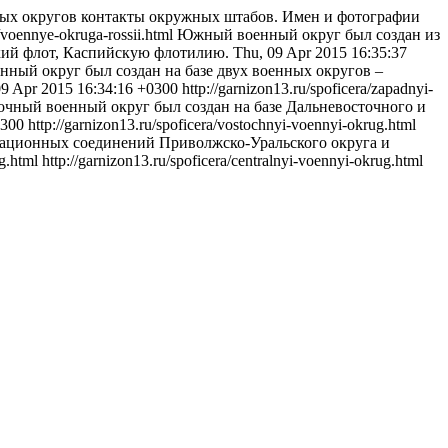
ных округов контакты окружных штабов. Имен и фотографии
a/voennye-okruga-rossii.html
Южный военный округ был создан из
кий флот, Каспийскую флотилию.
Thu, 09 Apr 2015 16:35:37
нный округ был создан на базе двух военных округов –
09 Apr 2015 16:34:16 +0300
http://garnizon13.ru/spoficera/zapadnyi-
очный военный округ был создан на базе Дальневосточного и
0300
http://garnizon13.ru/spoficera/vostochnyi-voennyi-okrug.html
виационных соединений Приволжско-Уральского округа и
ug.html
http://garnizon13.ru/spoficera/centralnyi-voennyi-okrug.html