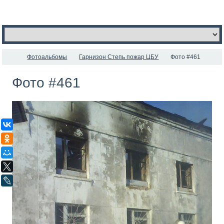
Фотоальбомы
Гарнизон Степь пожар ЦБУ
Фото #461
Фото #461
ВКонтакте
Одноклассники
Мой Мир
X
LiveJournal