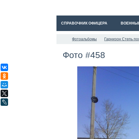
СПРАВОЧНИК ОФИЦЕРА
ВОЕННЫ
Фотоальбомы
Гарнизон Степь п
Фото #458
ВКонтакте
Одноклассники
Мой Мир
X
LiveJournal