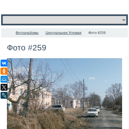
Фотоальбомы
Центральная Угловая
Фото #259
Фото #259
ВКонтакте
Одноклассники
Мой Мир
X
LiveJournal