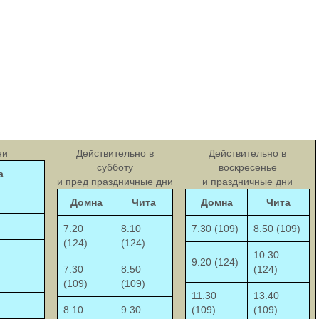
ни
Действительно в
Действительно в
субботу
воскресенье
а
и пред праздничные дни
и праздничные дни
Домна
Чита
Домна
Чита
7.20
8.10
7.30 (109)
8.50 (109)
(124)
(124)
10.30
9.20 (124)
7.30
8.50
(124)
(109)
(109)
11.30
13.40
8.10
9.30
(109)
(109)