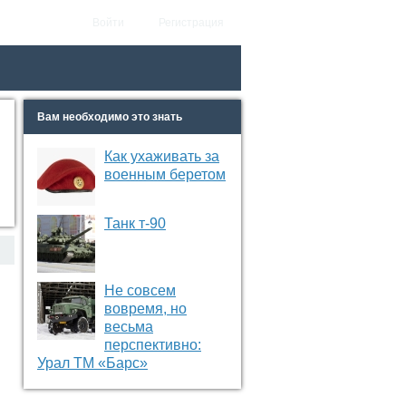
Войти
Регистрация
Вам необходимо это знать
Как ухаживать за
военным беретом
Танк т-90
Не совсем
вовремя, но
весьма
перспективно:
Урал ТМ «Барс»